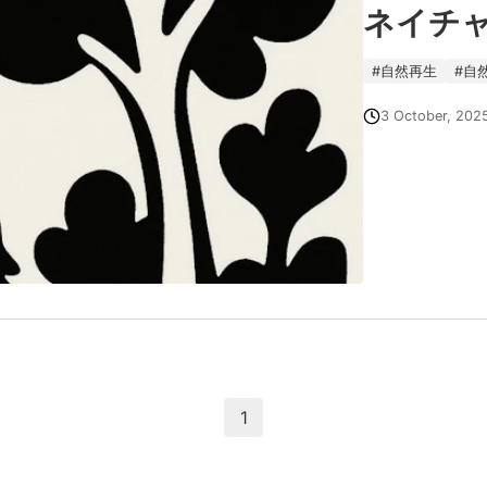
ネイチ
#
自然再生
#
自
3 October, 202
1