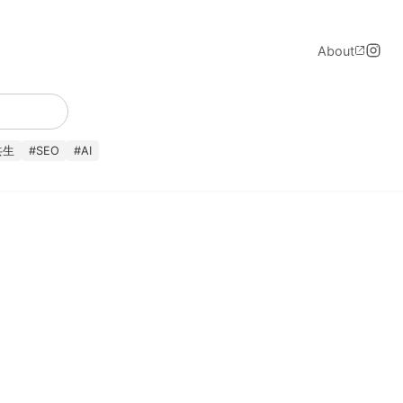
About
共生
#
SEO
#
AI