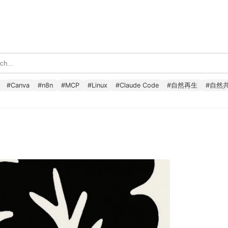
#
Canva
#
n8n
#
MCP
#
Linux
#
Claude Code
#
自然再生
#
自然